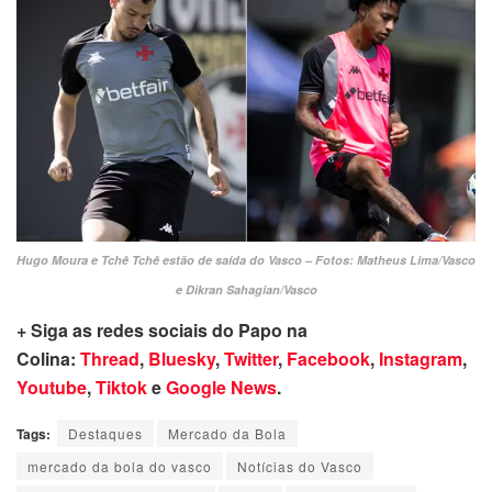
Hugo Moura e Tchê Tchê estão de saída do Vasco – Fotos: Matheus Lima/Vasco
e Dikran Sahagian/Vasco
+ Siga as redes sociais do Papo na
Colina:
Thread
,
Bluesky
,
Twitter
,
Facebook
,
Instagram
,
Youtube
,
Tiktok
e
Google News
.
Tags:
Destaques
Mercado da Bola
mercado da bola do vasco
Notícias do Vasco