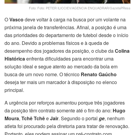
Foto: Foto: PETER ILICCIEV/AGENCIA ENQUADRAR/GazetaPRess
O
Vasco
deve voltar à carga na busca por um volante na
próxima janela de transferências. Afinal, a posição é uma
das prioridades do departamento de futebol desde o início
do ano. Devido a problemas físicos e à queda de
desempenho dos jogadores da posição, o clube da
Colina
Histórica
enfrenta dificuldades para encontrar uma
solução ideal e segue atento ao mercado da bola em
busca de um novo nome. O técnico
Renato Gaúcho
deseja ter mais um marcador à disposição no elenco
principal.
A urgência por reforços aumentou porque três jogadores
da posição têm contrato somente até o fim do ano:
Hugo
Moura
,
Tchê Tchê
e
Jair
. Segundo o portal
ge
, nenhum
atleta foi procurado pela diretoria para tratar de renovação.
Portanto, eles podem assinar um pré-contrato com