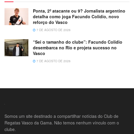
Ponta, 2º atacante ou 9? Jornalista argentino
detalha como joga Facundo Colidio, novo
reforço do Vasco
7 DE AGOSTO DE 2026
“Sei o tamanho do clube”: Facundo Colidio
desembarca no Rio e projeta sucesso no
Vasco
7 DE AGOSTO DE 2026
Somos um site destinado a compartilhar notícias do Club de
Regatas Vasco da Gama. Não temos nenhum vínculo com o
clube.