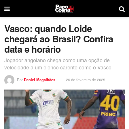
Vasco: quando Loide
chegará ao Brasil? Confira
data e horário
Jogador angolano chega como uma opção de
velocidade a um elenco carente como o Vasco
Por
Daniel Magalhães
26 de fevereiro de 2025