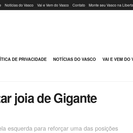
e
Notícias do Vasco
Vai e Vem do Vasco
Contato
Monte seu Vasco na Libert
ÍTICA DE PRIVACIDADE
NOTÍCIAS DO VASCO
VAI E VEM DO
ar joia de Gigante
la esquerda para reforçar uma das posições