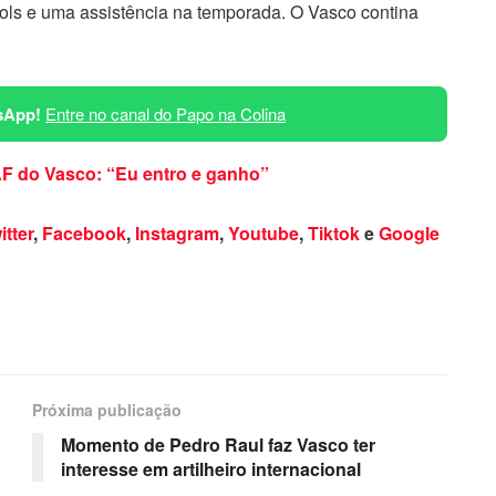
gols e uma assistência na temporada. O Vasco contina
sApp!
Entre no canal do Papo na Colina
AF do Vasco: “Eu entro e ganho”
itter
,
Facebook
,
Instagram
,
Youtube
,
Tiktok
e
Google
Próxima publicação
Momento de Pedro Raul faz Vasco ter
interesse em artilheiro internacional