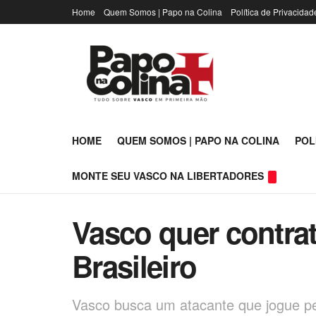
Home
Quem Somos | Papo na Colina
Política de Privacidad
HOME
QUEM SOMOS | PAPO NA COLINA
POL
MONTE SEU VASCO NA LIBERTADORES
Vasco quer contrat
Brasileiro
Vasco busca um atacante que jogue pe