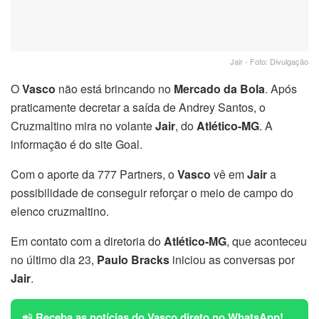
Jair - Foto: Divulgação
O
Vasco
não está brincando no
Mercado da Bola
. Após
praticamente decretar a saída de Andrey Santos, o
Cruzmaltino mira no volante
Jair
, do
Atlético-MG
. A
informação é do site Goal.
Com o aporte da 777 Partners, o
Vasco
vê em
Jair
a
possibilidade de conseguir reforçar o meio de campo do
elenco cruzmaltino.
Em contato com a diretoria do
Atlético-MG
, que aconteceu
no último dia 23,
Paulo Bracks
iniciou as conversas por
Jair
.
📲
Receba as notícias do Vasco direto no WhatsApp!