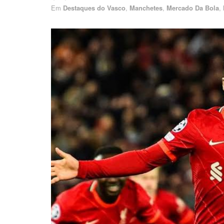
Em
Destaques do Vasco
,
Manchetes
,
Mercado Da Bola
,