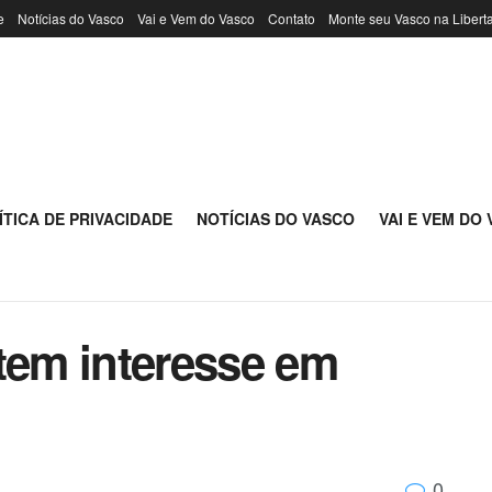
e
Notícias do Vasco
Vai e Vem do Vasco
Contato
Monte seu Vasco na Libert
ÍTICA DE PRIVACIDADE
NOTÍCIAS DO VASCO
VAI E VEM DO
em interesse em
0