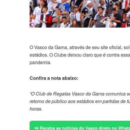
O Vasco da Gama, através de seu site oficial, so
estádios. O Clube deixou claro que é contra ess
pandemia.
Confira a nota abaixo:
”O Club de Regatas Vasco da Gama comunica seu
retorno de público aos estádios em partidas de f
horas.
📲
Receba as notícias do Vasco direto no What