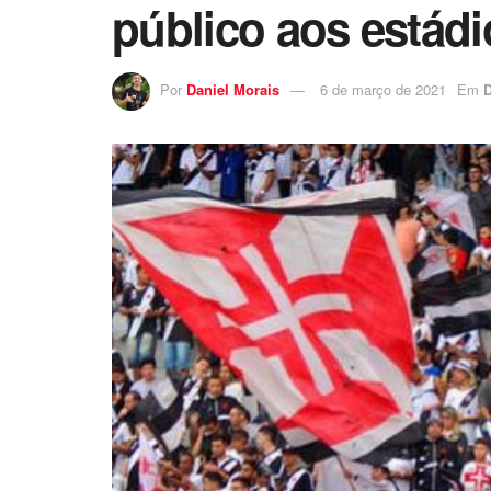
público aos estádi
Por
Daniel Morais
6 de março de 2021
Em
D