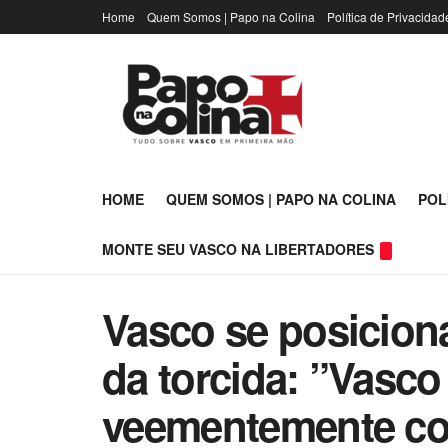
Home
Quem Somos | Papo na Colina
Política de Privacidad
HOME
QUEM SOMOS | PAPO NA COLINA
POL
MONTE SEU VASCO NA LIBERTADORES
Vasco se posiciona
da torcida: ”Vasc
veementemente con