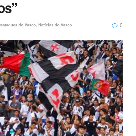
os”
0
estaques do Vasco
,
Notícias do Vasco