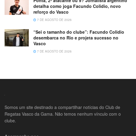
Ponta, 2º atacante ou 9? Jornalista argentino
detalha como joga Facundo Colidio, novo
reforço do Vasco
7 DE AGOSTO DE 2026
“Sei o tamanho do clube”: Facundo Colidio
desembarca no Rio e projeta sucesso no
Vasco
7 DE AGOSTO DE 2026
Somos um site destinado a compartilhar notícias do Club de
Regatas Vasco da Gama. Não temos nenhum vínculo com o
clube.