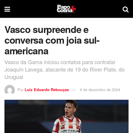
Vasco surpreende e
conversa com joia sul-
americana
Vasco da Gama iniciou contatos para contratar
Joaquín Lavega, atacante de 19 do River Plate, do
Uruguai
Por
Luiz Eduardo Rebouças
9 de dezembro de 2024