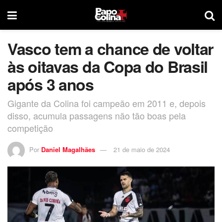
Vasco tem a chance de voltar
às oitavas da Copa do Brasil
após 3 anos
Gigante da Colina foi campeão em 2011 e, depois
disso, acumula passagens não tão boas pela
competição
Por
Daniel Magalhães
21 de maio de 2024