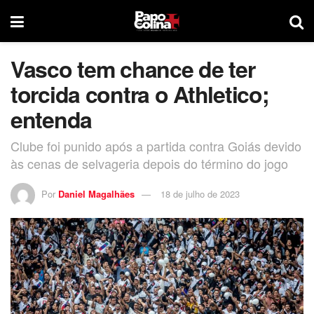
Vasco tem chance de ter
torcida contra o Athletico;
entenda
Clube foi punido após a partida contra Goiás devido
às cenas de selvageria depois do término do jogo
Por
Daniel Magalhães
18 de julho de 2023