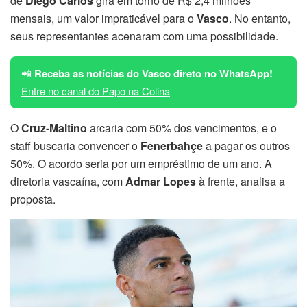
de
Diego Carlos
gira em torno de R$ 2,4 milhões
mensais, um valor impraticável para o
Vasco
. No entanto,
seus representantes acenaram com uma possibilidade.
📲
Receba as notícias do Vasco direto no WhatsApp!
Entre no canal do Papo na Colina
O
Cruz-Maltino
arcaria com 50% dos vencimentos, e o
staff buscaria convencer o
Fenerbahçe
a pagar os outros
50%. O acordo seria por um empréstimo de um ano. A
diretoria vascaína, com
Admar Lopes
à frente, analisa a
proposta.