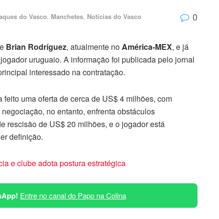
0
aques do Vasco
,
Manchetes
,
Notícias do Vasco
te
Brian Rodríguez
, atualmente no
América-MEX
, e já
o jogador uruguaio. A informação foi publicada pelo jornal
rincipal interessado na contratação.
a feito uma oferta de cerca de US$ 4 milhões, com
 negociação, no entanto, enfrenta obstáculos
e rescisão de US$ 20 milhões, e o jogador está
er definição.
a e clube adota postura estratégica
sApp!
Entre no canal do Papo na Colina