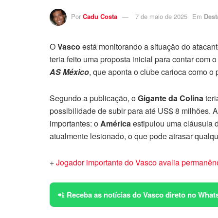
Por
Cadu Costa
7 de maio de 2025
Em
Dest
O
Vasco
está monitorando a situação do atacan
teria feito uma proposta inicial para contar com 
AS México
, que aponta o clube carioca como o p
Segundo a publicação, o
Gigante da Colina
teri
possibilidade de subir para até US$ 8 milhões. A
importantes: o
América
estipulou uma cláusula d
atualmente lesionado, o que pode atrasar qualqu
+
Jogador importante do Vasco avalia permanênci
📲
Receba as notícias do Vasco direto no What