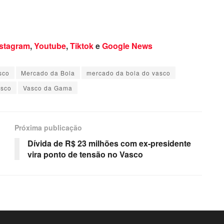
nstagram
,
Youtube
,
Tiktok
e
Google News
sco
Mercado da Bola
mercado da bola do vasco
asco
Vasco da Gama
Próxima publicação
Dívida de R$ 23 milhões com ex-presidente
vira ponto de tensão no Vasco