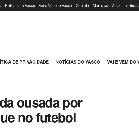
e
Notícias do Vasco
Vai e Vem do Vasco
Contato
Monte seu Vasco na Libert
ÍTICA DE PRIVACIDADE
NOTÍCIAS DO VASCO
VAI E VEM DO
ida ousada por
ue no futebol