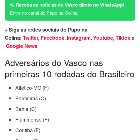
📲
Receba as notícias do Vasco direto no WhatsApp!
Entre no canal do Papo na Colina
+ Siga as redes sociais do Papo na
Colina:
Twitter
,
Facebook
,
Instagram
,
Youtube
,
Tiktok
e
Google News
Adversários do Vasco nas
primeiras 10 rodadas do Brasileiro
Atlético-MG (F)
Palmeiras (C)
Bahia (C)
Fluminense (F)
Coritiba (F)