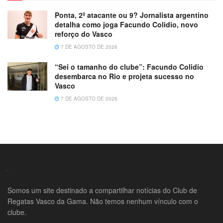
Ponta, 2º atacante ou 9? Jornalista argentino
detalha como joga Facundo Colidio, novo
reforço do Vasco
7 DE AGOSTO DE 2026
“Sei o tamanho do clube”: Facundo Colidio
desembarca no Rio e projeta sucesso no
Vasco
7 DE AGOSTO DE 2026
Somos um site destinado a compartilhar notícias do Club de
Regatas Vasco da Gama. Não temos nenhum vínculo com o
clube.