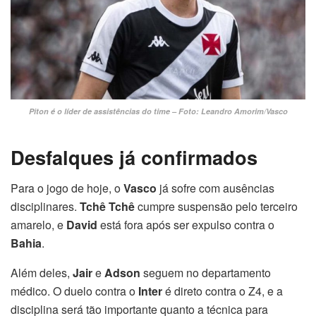
Piton é o líder de assistências do time – Foto: Leandro Amorim/Vasco
Desfalques já confirmados
Para o jogo de hoje, o
Vasco
já sofre com ausências
disciplinares.
Tchê Tchê
cumpre suspensão pelo terceiro
amarelo, e
David
está fora após ser expulso contra o
Bahia
.
Além deles,
Jair
e
Adson
seguem no departamento
médico. O duelo contra o
Inter
é direto contra o Z4, e a
disciplina será tão importante quanto a técnica para