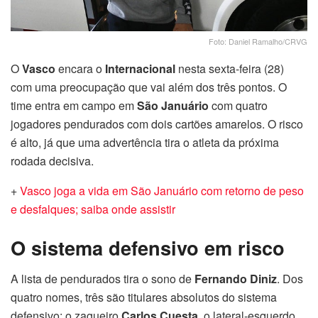
Foto: Daniel Ramalho/CRVG
O
Vasco
encara o
Internacional
nesta sexta-feira (28)
com uma preocupação que vai além dos três pontos. O
time entra em campo em
São Januário
com quatro
jogadores pendurados com dois cartões amarelos. O risco
é alto, já que uma advertência tira o atleta da próxima
rodada decisiva.
+
Vasco joga a vida em São Januário com retorno de peso
e desfalques; saiba onde assistir
O sistema defensivo em risco
A lista de pendurados tira o sono de
Fernando Diniz
. Dos
quatro nomes, três são titulares absolutos do sistema
defensivo: o zagueiro
Carlos Cuesta
, o lateral-esquerdo