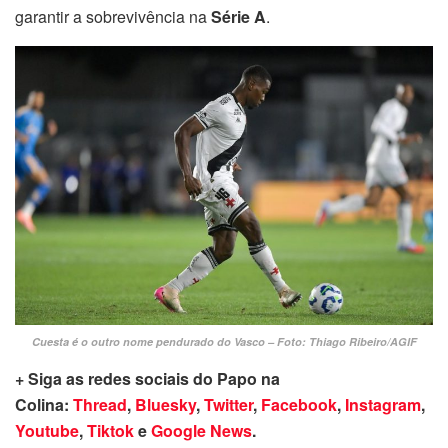
garantir a sobrevivência na
Série A
.
Cuesta é o outro nome pendurado do Vasco – Foto: Thiago Ribeiro/AGIF
+ Siga as redes sociais do Papo na
Colina:
Thread
,
Bluesky
,
Twitter
,
Facebook
,
Instagram
,
Youtube
,
Tiktok
e
Google News
.