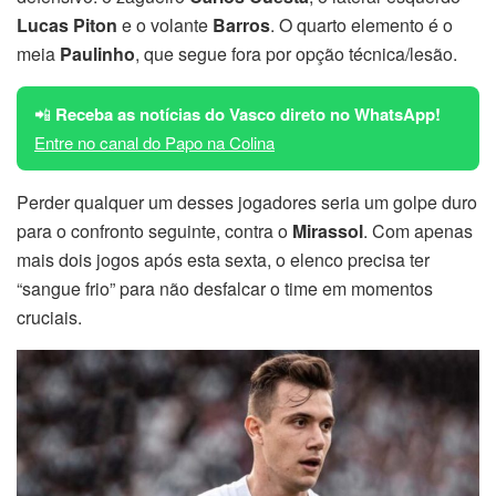
Lucas Piton
e o volante
Barros
. O quarto elemento é o
meia
Paulinho
, que segue fora por opção técnica/lesão.
📲
Receba as notícias do Vasco direto no WhatsApp!
Entre no canal do Papo na Colina
Perder qualquer um desses jogadores seria um golpe duro
para o confronto seguinte, contra o
Mirassol
. Com apenas
mais dois jogos após esta sexta, o elenco precisa ter
“sangue frio” para não desfalcar o time em momentos
cruciais.