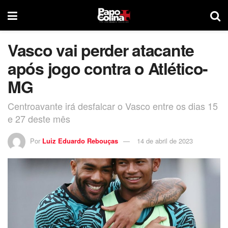
Vasco vai perder atacante
após jogo contra o Atlético-
MG
Centroavante irá desfalcar o Vasco entre os dias 15
e 27 deste mês
Por
Luiz Eduardo Rebouças
14 de abril de 2023