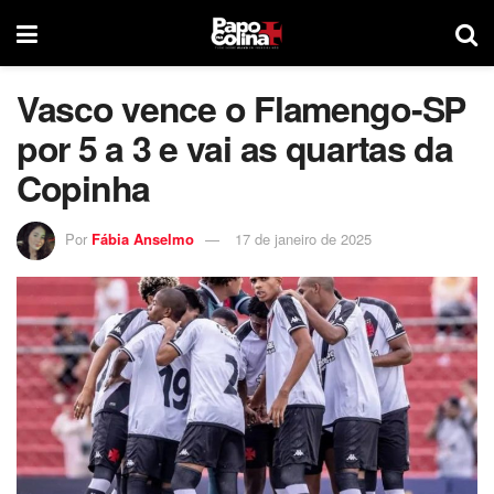
Vasco vence o Flamengo-SP
por 5 a 3 e vai as quartas da
Copinha
Por
Fábia Anselmo
17 de janeiro de 2025