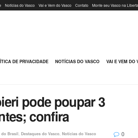
e
Notícias do Vasco
Vai e Vem do Vasco
Contato
Monte seu Vasco na Libert
ÍTICA DE PRIVACIDADE
NOTÍCIAS DO VASCO
VAI E VEM DO
ieri pode poupar 3
tes; confira
0
 do Brasil
,
Destaques do Vasco
,
Notícias do Vasco