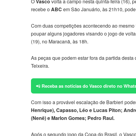
O
Vasco
volta a campo nesta quinta-feira (16),
recebe o
ABC
em São Januário, às 21h10, poderá
Com duas competições acontecendo ao mesmo te
poupar alguns jogadores visando o jogo de volt
(19), no Maracanã, às 18h.
As peças que podem estar fora da partida desta q
Teixeira.
📲
Receba as notícias do Vasco direto no What
Com isso a provável escalação de Barbieri pode
Henrique), Capasso, Léo e Lucas Piton; Andrey
(Nenê) e Marlon Gomes; Pedro Raul.
Após o segundo jogo da Copa do Brasil, o Vasco 