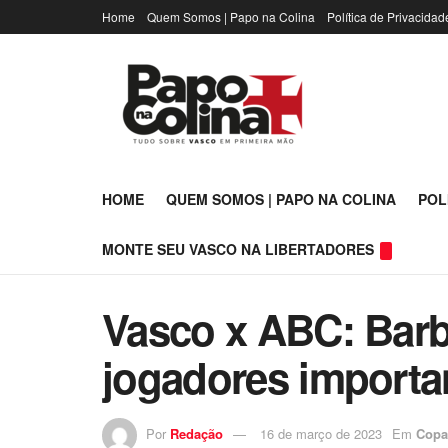
Home
Quem Somos | Papo na Colina
Política de Privacidad
HOME
QUEM SOMOS | PAPO NA COLINA
POL
MONTE SEU VASCO NA LIBERTADORES
Vasco x ABC: Barb
jogadores importan
Por
Redação
16 de março de 2023
Em
Copa