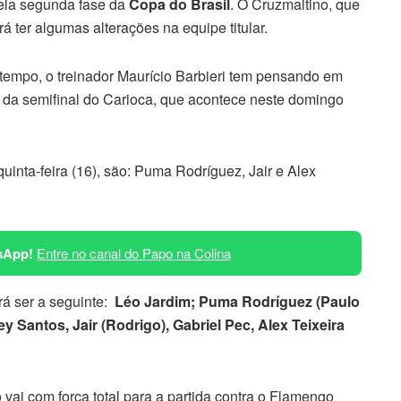
 pela segunda fase da
Copa do Brasil
. O Cruzmaltino, que
 ter algumas alterações na equipe titular.
mpo, o treinador Maurício Barbieri tem pensando em
a da semifinal do Carioca, que acontece neste domingo
uinta-feira (16), são: Puma Rodríguez, Jair e Alex
sApp!
Entre no canal do Papo na Colina
rá ser a seguinte:
Léo Jardim; Puma Rodríguez (Paulo
 Santos, Jair (Rodrigo), Gabriel Pec, Alex Teixeira
vai com força total para a partida contra o Flamengo