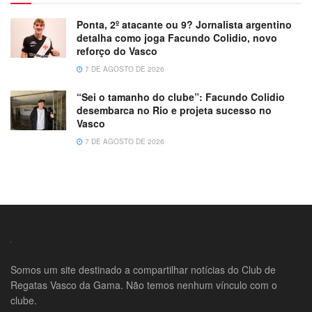
Ponta, 2º atacante ou 9? Jornalista argentino
detalha como joga Facundo Colidio, novo
reforço do Vasco
7 DE AGOSTO DE 2026
“Sei o tamanho do clube”: Facundo Colidio
desembarca no Rio e projeta sucesso no
Vasco
7 DE AGOSTO DE 2026
Somos um site destinado a compartilhar notícias do Club de
Regatas Vasco da Gama. Não temos nenhum vínculo com o
clube.