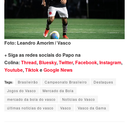
Foto: Leandro Amorim / Vasco
+ Siga as redes sociais do Papo na
Colina:
Thread
,
Bluesky
,
Twitter
,
Facebook
,
Instagram
,
Youtube
,
Tiktok
e
Google News
Tags:
Brasileirão
Campeonato Brasileiro
Destaques
Jogos do Vasco
Mercado da Bola
mercado da bola do vasco
Notícias do Vasco
últimas notícias do vasco
Vasco
Vasco da Gama