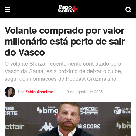
Volante comprado por valor
milionário está perto de sair
do Vasco
O volante Sforza, recentemente contratado pelo
Vasco da Gama, está próximo de deixar o clube,
segundo informações do Podcast Cruzmaltino.
Por
Fábia Anselmo
13 de agosto de 2025