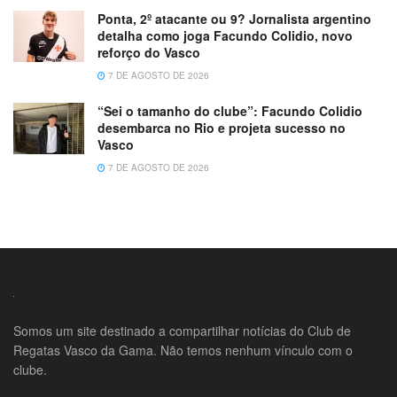
Ponta, 2º atacante ou 9? Jornalista argentino
detalha como joga Facundo Colidio, novo
reforço do Vasco
7 DE AGOSTO DE 2026
“Sei o tamanho do clube”: Facundo Colidio
desembarca no Rio e projeta sucesso no
Vasco
7 DE AGOSTO DE 2026
Somos um site destinado a compartilhar notícias do Club de
Regatas Vasco da Gama. Não temos nenhum vínculo com o
clube.