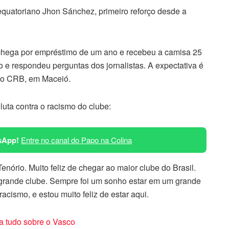
equatoriano Jhon Sánchez, primeiro reforço desde a
s chega por empréstimo de um ano e recebeu a camisa 25
 e respondeu perguntas dos jornalistas. A expectativa é
ra o CRB, em Maceió.
 luta contra o racismo do clube:
sApp!
Entre no canal do Papo na Colina
nório. Muito feliz de chegar ao maior clube do Brasil.
 grande clube. Sempre foi um sonho estar em um grande
racismo, e estou muito feliz de estar aqui.
a tudo sobre o Vasco