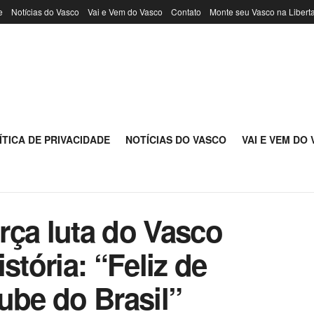
e
Notícias do Vasco
Vai e Vem do Vasco
Contato
Monte seu Vasco na Libert
ÍTICA DE PRIVACIDADE
NOTÍCIAS DO VASCO
VAI E VEM DO
rça luta do Vasco
stória: “Feliz de
ube do Brasil”