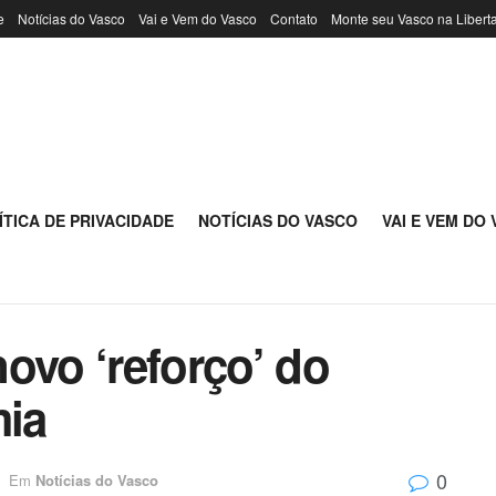
e
Notícias do Vasco
Vai e Vem do Vasco
Contato
Monte seu Vasco na Libert
ÍTICA DE PRIVACIDADE
NOTÍCIAS DO VASCO
VAI E VEM DO
ovo ‘reforço’ do
ia
0
Em
Notícias do Vasco