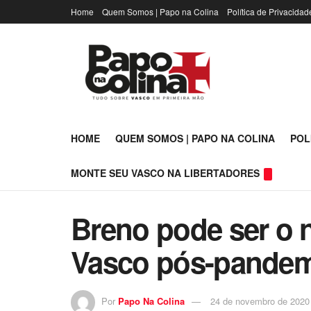
Home
Quem Somos | Papo na Colina
Política de Privacidad
HOME
QUEM SOMOS | PAPO NA COLINA
POL
MONTE SEU VASCO NA LIBERTADORES
Breno pode ser o n
Vasco pós-pandem
Por
Papo Na Colina
24 de novembro de 2020