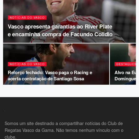
NOTÍCIAS DO VASCO
Vasco apresenta garantias ao River Plate
e encaminha compra de Facundo Colidio
NOTÍCIAS DO VASCO
DESTAQUES 
Reforço fechado: Vasco paga o Racing e
Alvo na Eu
acerta contratação de Santiago Sosa
Domínguez e
Somos um site destinado a compartilhar notícias do Club de
Regatas Vasco da Gama. Não temos nenhum vínculo com o
clube.