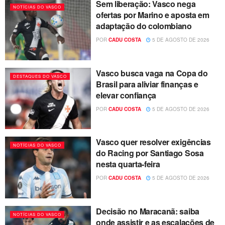
Sem liberação: Vasco nega
NOTÍCIAS DO VASCO
ofertas por Marino e aposta em
adaptação do colombiano
POR
CADU COSTA
5 DE AGOSTO DE 2026
Vasco busca vaga na Copa do
DESTAQUES DO VASCO
Brasil para aliviar finanças e
elevar confiança
POR
CADU COSTA
5 DE AGOSTO DE 2026
Vasco quer resolver exigências
NOTÍCIAS DO VASCO
do Racing por Santiago Sosa
nesta quarta-feira
POR
CADU COSTA
5 DE AGOSTO DE 2026
Decisão no Maracanã: saiba
NOTÍCIAS DO VASCO
onde assistir e as escalações de