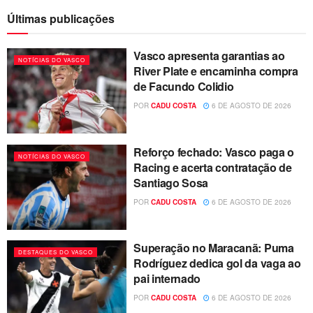
Últimas publicações
Vasco apresenta garantias ao
NOTÍCIAS DO VASCO
River Plate e encaminha compra
de Facundo Colidio
POR
CADU COSTA
6 DE AGOSTO DE 2026
Reforço fechado: Vasco paga o
NOTÍCIAS DO VASCO
Racing e acerta contratação de
Santiago Sosa
POR
CADU COSTA
6 DE AGOSTO DE 2026
Superação no Maracanã: Puma
DESTAQUES DO VASCO
Rodríguez dedica gol da vaga ao
pai internado
POR
CADU COSTA
6 DE AGOSTO DE 2026