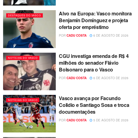
Alvo na Europa: Vasco monitora
DESTAQUES DO VASCO
Benjamín Domínguez e projeta
oferta por empréstimo
POR
CADU COSTA
6 DE AGOSTO DE 2026
CGU investiga emenda de R$ 4
NOTÍCIAS DO VASCO
milhões do senador Flávio
Bolsonaro para o Vasco
POR
CADU COSTA
6 DE AGOSTO DE 2026
Vasco avança por Facundo
NOTÍCIAS DO VASCO
Colidio e Santiago Sosa e troca
documentações
POR
CADU COSTA
5 DE AGOSTO DE 2026