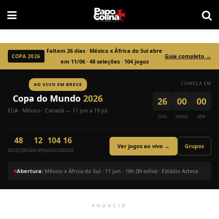
Faltam
26
dias · México x África do Sul abre
Guia completo →
COPA 2026
em 11/06 · 48 seleções · 104 jogos
COMEÇA EM
AO VIVO EM BREVE
Copa do Mundo
2026
26
00
00
EUA · México · Canadá — 11 jun a 19 jul
DIAS
HORAS
MIN
48
12
104
16
Ver jogos ao vivo →
Grupos
SELEÇÕES
GRUPOS
JOGOS
SEDES
Abertura:
México x África do Sul · 11 jun · 16h (Brasília) · Estádio Azteca
ANÚNCIO