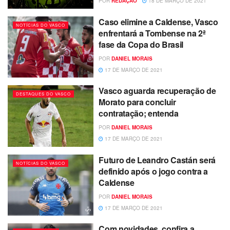
POR
REDAÇÃO
18 DE MARÇO DE 2021
Caso elimine a Caldense, Vasco
NOTÍCIAS DO VASCO
enfrentará a Tombense na 2ª
fase da Copa do Brasil
POR
DANIEL MORAIS
17 DE MARÇO DE 2021
Vasco aguarda recuperação de
DESTAQUES DO VASCO
Morato para concluir
contratação; entenda
POR
DANIEL MORAIS
17 DE MARÇO DE 2021
Futuro de Leandro Castán será
NOTÍCIAS DO VASCO
definido após o jogo contra a
Caldense
POR
DANIEL MORAIS
17 DE MARÇO DE 2021
Com novidades, confira a