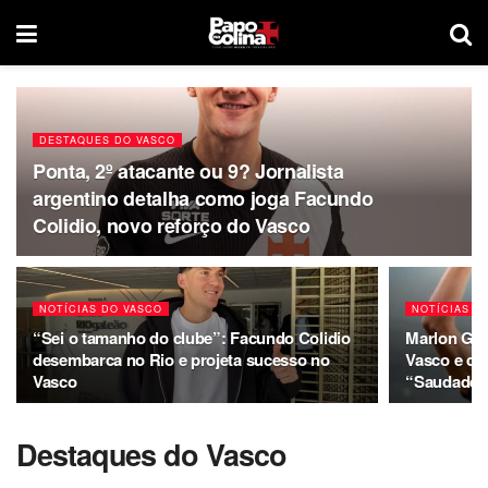
DESTAQUES DO VASCO
Ponta, 2º atacante ou 9? Jornalista
argentino detalha como joga Facundo
Colidio, novo reforço do Vasco
NOTÍCIAS DO VASCO
NOTÍCIAS D
“Sei o tamanho do clube”: Facundo Colidio
Marlon Gom
desembarca no Rio e projeta sucesso no
Vasco e de
Vasco
“Saudades
Destaques do Vasco