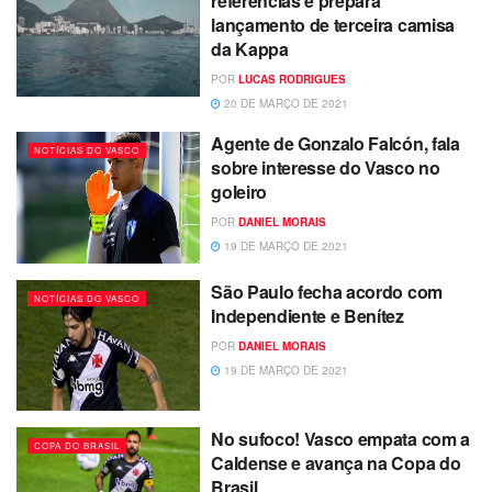
referências e prepara
lançamento de terceira camisa
da Kappa
POR
LUCAS RODRIGUES
20 DE MARÇO DE 2021
Agente de Gonzalo Falcón, fala
NOTÍCIAS DO VASCO
sobre interesse do Vasco no
goleiro
POR
DANIEL MORAIS
19 DE MARÇO DE 2021
São Paulo fecha acordo com
NOTÍCIAS DO VASCO
Independiente e Benítez
POR
DANIEL MORAIS
19 DE MARÇO DE 2021
No sufoco! Vasco empata com a
COPA DO BRASIL
Caldense e avança na Copa do
Brasil