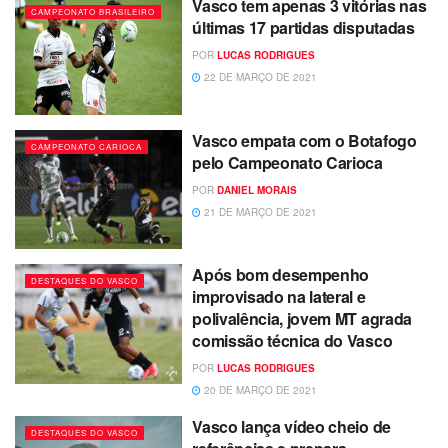
Vasco tem apenas 3 vitórias nas
CAMPEONATO BRASILEIRO
últimas 17 partidas disputadas
POR
LUCAS RODRIGUES
22 DE MARÇO DE 2021
Vasco empata com o Botafogo
CAMPEONATO CARIOCA
pelo Campeonato Carioca
POR
DANIEL MORAIS
21 DE MARÇO DE 2021
Após bom desempenho
DESTAQUES DO VASCO
improvisado na lateral e
polivalência, jovem MT agrada
comissão técnica do Vasco
POR
LUCAS RODRIGUES
20 DE MARÇO DE 2021
Vasco lança vídeo cheio de
DESTAQUES DO VASCO