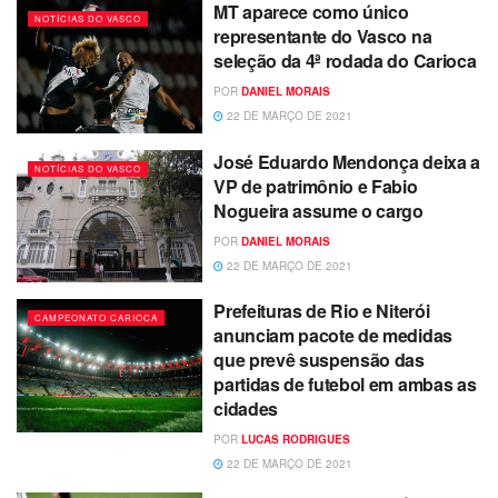
MT aparece como único
NOTÍCIAS DO VASCO
representante do Vasco na
seleção da 4ª rodada do Carioca
POR
DANIEL MORAIS
22 DE MARÇO DE 2021
José Eduardo Mendonça deixa a
NOTÍCIAS DO VASCO
VP de patrimônio e Fabio
Nogueira assume o cargo
POR
DANIEL MORAIS
22 DE MARÇO DE 2021
Prefeituras de Rio e Niterói
CAMPEONATO CARIOCA
anunciam pacote de medidas
que prevê suspensão das
partidas de futebol em ambas as
cidades
POR
LUCAS RODRIGUES
22 DE MARÇO DE 2021