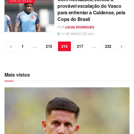
COPA DO BRASIL
provável escalação do Vasco
para enfrentar a Caldense, pela
Copa do Brasil
POR
LUCAS RODRIGUES
17 DE MARÇO DE 2021
1
…
215
216
217
…
232
Mais vistos