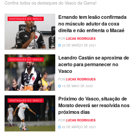
Confira todos os destaques do Vasco da Gama!
Ernando tem lesão confirmada
DESTAQUES DO VASCO
no músculo adutor da coxa
direita e não enfrenta o Macaé
POR
LUCAS RODRIGUES
23 DE MARÇO DE 2021
Leandro Castán se aproxima de
DESTAQUES DO VASCO
acerto para permanecer no
Vasco
POR
LUCAS RODRIGUES
13 DE MAIO DE 2025
Próximo do Vasco, situação de
DESTAQUES DO VASCO
Morato deverá ser resolvida nos
próximos dias
POR
LUCAS RODRIGUES
22 DE MARÇO DE 2021