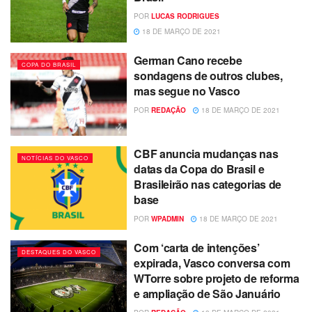
POR
LUCAS RODRIGUES
18 DE MARÇO DE 2021
German Cano recebe
COPA DO BRASIL
sondagens de outros clubes,
mas segue no Vasco
POR
REDAÇÃO
18 DE MARÇO DE 2021
CBF anuncia mudanças nas
NOTÍCIAS DO VASCO
datas da Copa do Brasil e
Brasileirão nas categorias de
base
POR
WPADMIN
18 DE MARÇO DE 2021
Com ‘carta de intenções’
DESTAQUES DO VASCO
expirada, Vasco conversa com
WTorre sobre projeto de reforma
e ampliação de São Januário