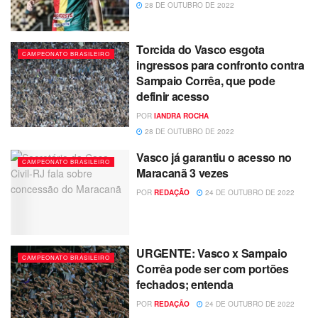
28 DE OUTUBRO DE 2022
Torcida do Vasco esgota
CAMPEONATO BRASILEIRO
ingressos para confronto contra
Sampaio Corrêa, que pode
definir acesso
POR
IANDRA ROCHA
28 DE OUTUBRO DE 2022
Vasco já garantiu o acesso no
CAMPEONATO BRASILEIRO
Maracanã 3 vezes
POR
REDAÇÃO
24 DE OUTUBRO DE 2022
URGENTE: Vasco x Sampaio
CAMPEONATO BRASILEIRO
Corrêa pode ser com portões
fechados; entenda
POR
REDAÇÃO
24 DE OUTUBRO DE 2022