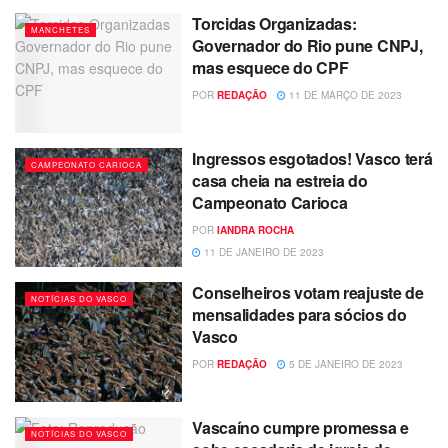
Torcidas Organizadas:
MANCHETES
Governador do Rio pune CNPJ,
mas esquece do CPF
POR
REDAÇÃO
11 DE MARÇO DE 2023
Ingressos esgotados! Vasco terá
CAMPEONATO CARIOCA
casa cheia na estreia do
Campeonato Carioca
POR
IANDRA ROCHA
11 DE JANEIRO DE 2023
Conselheiros votam reajuste de
NOTÍCIAS DO VASCO
mensalidades para sócios do
Vasco
POR
REDAÇÃO
5 DE JANEIRO DE 2023
Vascaíno cumpre promessa e
NOTÍCIAS DO VASCO