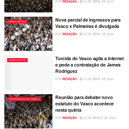
POR
REDAÇÃO
25 DE ABRIL DE 2023
Nova parcial de ingressos para
MANCHETES
Vasco x Palmeiras é divulgada
POR
REDAÇÃO
20 DE ABRIL DE 2023
Torcida do Vasco agita a internet
MANCHETES
e pede a contratação de James
Rodríguez
POR
REDAÇÃO
13 DE ABRIL DE 2023
Reunião para debater novo
DESTAQUES DO VASCO
estatuto do Vasco acontece
nesta quinta
POR
REDAÇÃO
23 DE MARÇO DE 2023