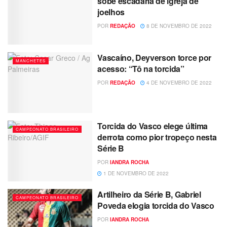
sobe escadaria de igreja de
joelhos
POR
REDAÇÃO
8 DE NOVEMBRO DE 2022
Vascaíno, Deyverson torce por
MANCHETES
acesso: “Tô na torcida”
POR
REDAÇÃO
4 DE NOVEMBRO DE 2022
Torcida do Vasco elege última
CAMPEONATO BRASILEIRO
derrota como pior tropeço nesta
Série B
POR
IANDRA ROCHA
1 DE NOVEMBRO DE 2022
Artilheiro da Série B, Gabriel
CAMPEONATO BRASILEIRO
Poveda elogia torcida do Vasco
POR
IANDRA ROCHA