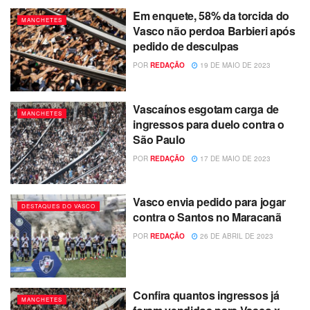
Em enquete, 58% da torcida do
MANCHETES
Vasco não perdoa Barbieri após
pedido de desculpas
POR
REDAÇÃO
19 DE MAIO DE 2023
Vascaínos esgotam carga de
MANCHETES
ingressos para duelo contra o
São Paulo
POR
REDAÇÃO
17 DE MAIO DE 2023
Vasco envia pedido para jogar
DESTAQUES DO VASCO
contra o Santos no Maracanã
POR
REDAÇÃO
26 DE ABRIL DE 2023
Confira quantos ingressos já
MANCHETES