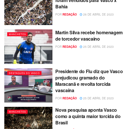
foram vendidos para Vasco x
Bahia
POR
REDAÇÃO
26 DE ABRIL DE 2023
Martin Silva recebe homenagem
MANCHETES
de torcedor vascaíno
POR
REDAÇÃO
25 DE ABRIL DE 2023
Presidente do Flu diz que Vasco
DESTAQUES DO VASCO
prejudicou gramado do
Maracanã e revolta torcida
vascaína
POR
REDAÇÃO
25 DE ABRIL DE 2023
Nova pesquisa aponta Vasco
MANCHETES
como a quinta maior torcida do
Brasil