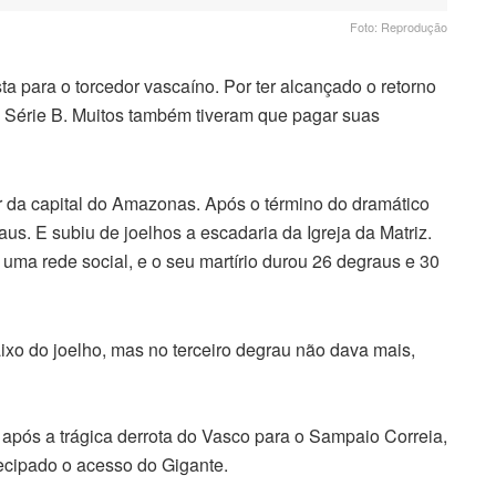
Foto: Reprodução
a para o torcedor vascaíno. Por ter alcançado o retorno
 Série B. Muitos também tiveram que pagar suas
r da capital do Amazonas. Após o término do dramático
aus. E subiu de joelhos a escadaria da Igreja da Matriz.
 uma rede social, e o seu martírio durou 26 degraus e 30
baixo do joelho, mas no terceiro degrau não dava mais,
pós a trágica derrota do Vasco para o Sampaio Correia,
ecipado o acesso do Gigante.