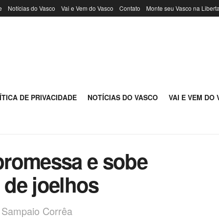
e
Notícias do Vasco
Vai e Vem do Vasco
Contato
Monte seu Vasco na Libert
ÍTICA DE PRIVACIDADE
NOTÍCIAS DO VASCO
VAI E VEM DO
promessa e sobe
a de joelhos
o Sampaio Corrêa