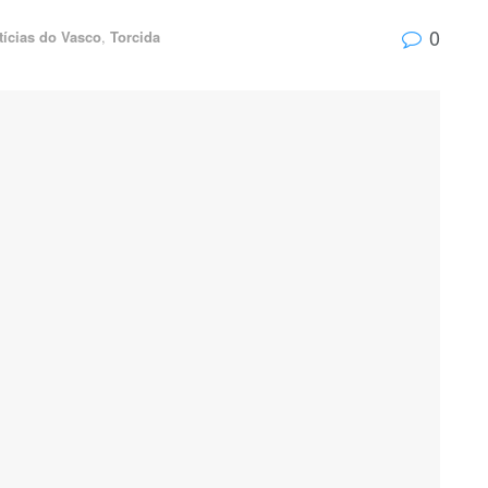
0
tícias do Vasco
,
Torcida