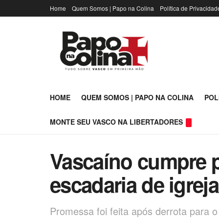
Home
Quem Somos | Papo na Colina
Política de Privacidad
HOME
QUEM SOMOS | PAPO NA COLINA
POL
MONTE SEU VASCO NA LIBERTADORES
Vascaíno cumpre 
escadaria de igrej
Promessa foi feita após derrota para 