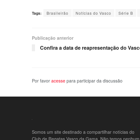
Tags:
Brasileirão
Notícias do Vasco
Série B
Publicação anterior
Confira a data de reapresentação do Vasc
Por favor
acesse
para participar da discussão
Somos um site destinado a compartilhar notícias do
Club de Regatas Vasco da Gama. Não temos nenhum