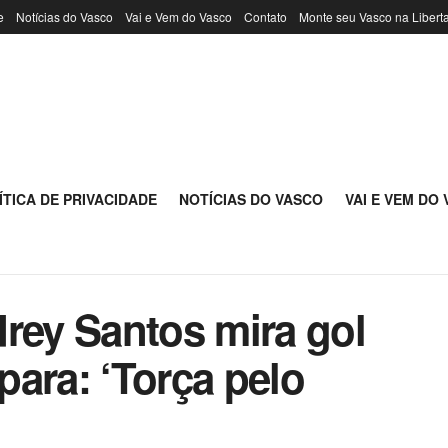
e
Notícias do Vasco
Vai e Vem do Vasco
Contato
Monte seu Vasco na Libert
ÍTICA DE PRIVACIDADE
NOTÍCIAS DO VASCO
VAI E VEM DO
rey Santos mira gol
ara: ‘Torça pelo