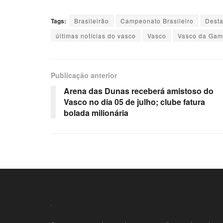
Tags:
Brasileirão
Campeonato Brasileiro
Dest
últimas notícias do vasco
Vasco
Vasco da Ga
Publicação anterior
Arena das Dunas receberá amistoso do
Vasco no dia 05 de julho; clube fatura
bolada milionária