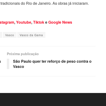
tradicionais do Rio de Janeiro. As obras já iniciaram.
nstagram
,
Youtube
,
Tiktok
e
Google News
Vasco
Vasco da Gama
Próxima publicação
s
São Paulo quer ter reforço de peso contra o
Vasco