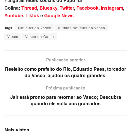
+ Siga as redes sociais do Papo na
Colina:
Thread
,
Bluesky
,
Twitter
,
Facebook
,
Instagram
,
Youtube
,
Tiktok
e
Google News
Tags:
Notícias do Vasco
últimas notícias do vasco
Vasco
Vasco da Gama
Publicação anterior
Reeleito como prefeito do Rio, Eduardo Paes, torcedor
do Vasco, ajudou os quatro grandes
Próxima publicação
Jair está pronto para retornar ao Vasco; Descubra
quando ele volta aos gramados
Mais vistos