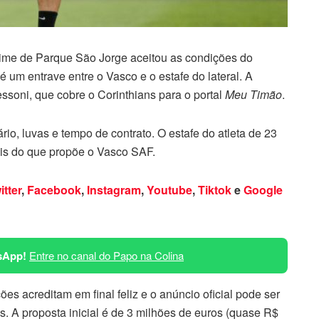
 Time de Parque São Jorge aceitou as condições do
é um entrave entre o Vasco e o estafe do lateral. A
essoni, que cobre o Corinthians para o portal
Meu Timão
.
io, luvas e tempo de contrato. O estafe do atleta de 23
is do que propõe o Vasco SAF.
itter
,
Facebook
,
Instagram
,
Youtube
,
Tiktok
e
Google
sApp!
Entre no canal do Papo na Colina
s acreditam em final feliz e o anúncio oficial pode ser
s. A proposta inicial é de 3 milhões de euros (quase R$