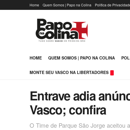
Home
Quem Somos | Papo na Colina
Política de Privacidad
HOME
QUEM SOMOS | PAPO NA COLINA
POL
MONTE SEU VASCO NA LIBERTADORES
Entrave adia anún
Vasco; confira
O Time de Parque São Jorge aceitou a