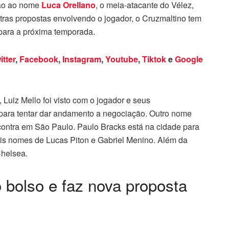
ção ao nome
Luca Orellano
, o meia-atacante do Vélez,
tras propostas envolvendo o jogador, o Cruzmaltino tem
o para a próxima temporada.
itter
,
Facebook
,
Instagram
,
Youtube
,
Tiktok
e
Google
 Luiz Mello foi visto com o jogador e seus
 para tentar dar andamento a negociação. Outro nome
contra em São Paulo. Paulo Bracks está na cidade para
is nomes de Lucas Piton e Gabriel Menino. Além da
Chelsea.
o bolso e faz nova proposta