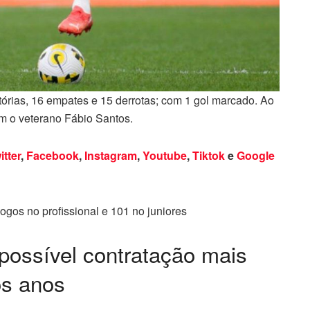
tórias, 16 empates e 15 derrotas; com 1 gol marcado. Ao
com o veterano Fábio Santos.
itter
,
Facebook
,
Instagram
,
Youtube
,
Tiktok
e
Google
ogos no profissional e 101 no juniores
possível contratação mais
os anos