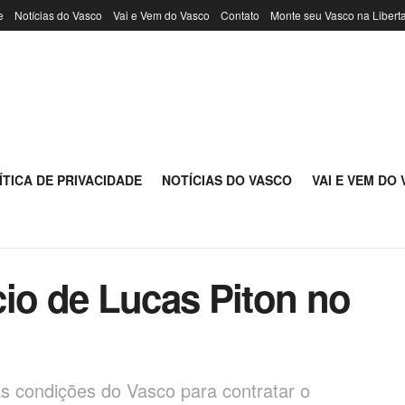
e
Notícias do Vasco
Vai e Vem do Vasco
Contato
Monte seu Vasco na Libert
ÍTICA DE PRIVACIDADE
NOTÍCIAS DO VASCO
VAI E VEM DO
cio de Lucas Piton no
s condições do Vasco para contratar o