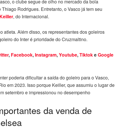
asco, o clube segue de olho no mercado da bola
e Thiago Rodrigues. Entretanto, o Vasco já tem seu
Keiller
, do Internacional.
o atleta. Além disso, os representantes dos goleiros
leiro do Inter é prioridade do Cruzmaltino.
itter
,
Facebook
,
Instagram
,
Youtube
,
Tiktok
e
Google
er poderia dificultar a saída do goleiro para o Vasco,
-Rio em 2023. Isso porque Keiller, que assumiu o lugar de
o em setembro e impressionou no desempenho
portantes da venda de
helsea