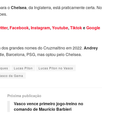
 para o
Chelsea
, da Inglaterra, está praticamente certa. No
bes.
itter
,
Facebook
,
Instagram
,
Youtube
,
Tiktok
e
Google
m dos grandes nomes do Cruzmaltino em 2022.
Andrey
e, Barcelona, PSG, mas optou pelo Chelsea.
aques
Lucas Piton
Lucas Piton no Vasco
Vasco da Gama
Próxima publicação
Vasco vence primeiro jogo-treino no
comando de Maurício Barbieri