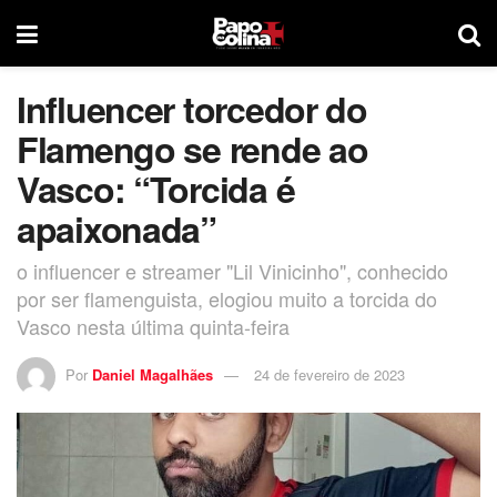
Influencer torcedor do
Flamengo se rende ao
Vasco: “Torcida é
apaixonada”
o influencer e streamer "Lil Vinicinho", conhecido
por ser flamenguista, elogiou muito a torcida do
Vasco nesta última quinta-feira
Por
Daniel Magalhães
24 de fevereiro de 2023