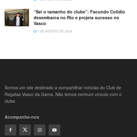
“Sei o tamanho do clube”: Facundo Colidio
desembarca no Rio e projeta sucesso no
Vasco
7 DE AGOSTO DE 2026
Somos um site destinado a compartilhar notícias do Club de
Regatas Vasco da Gama. Não temos nenhum vínculo com o
clube.
Acompanhe-nos