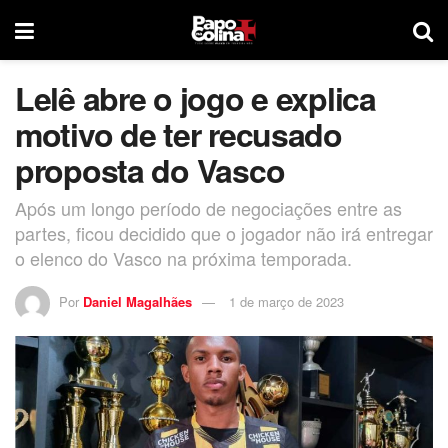
Lelê abre o jogo e explica
motivo de ter recusado
proposta do Vasco
Após um longo período de negociações entre as
partes, ficou decidido que o jogador não irá entregar
o elenco do Vasco na próxima temporada.
Por
Daniel Magalhães
1 de março de 2023