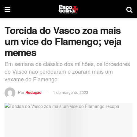
Torcida do Vasco zoa mais
um vice do Flamengo; veja
memes
Em semana de clássico dos milhões, os torcedores
do Vasco não perdoaram e zoaram mais um
vexame do Flamengo
Por
Redação
1 de março de 2023