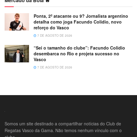
Mercado da Bola 🔥
Ponta, 2º atacante ou 9? Jornalista argentino
detalha como joga Facundo Colidio, novo
reforço do Vasco
7 DE AGOSTO DE 2026
“Sei o tamanho do clube”: Facundo Colidio
desembarca no Rio e projeta sucesso no
Vasco
7 DE AGOSTO DE 2026
Somos um site destinado a compartilhar notícias do Club de
Regatas Vasco da Gama. Não temos nenhum vínculo com o