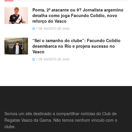
Ponta, 2º atacante ou 9? Jornalista argentino
detalha como joga Facundo Colidio, novo
reforço do Vasco
7 DE AGOSTO DE 2026
“Sei o tamanho do clube”: Facundo Colidio
desembarca no Rio e projeta sucesso no
Vasco
7 DE AGOSTO DE 2026
Somos um site destinado a compartilhar notícias do Club de
Regatas Vasco da Gama. Não temos nenhum vínculo com o
clube.