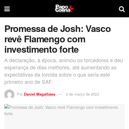
Promessa de Josh: Vasco
revê Flamengo com
investimento forte
A declaração, à época, animou os torcedores e deu
esperança de dias melhores, até aumentando as
expectativas da torcida sobre o que seria este
primeiro ano de SAF.
Por
Daniel Magalhães
2 de março de 2023