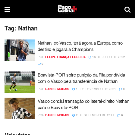
Tag:
Nathan
Nathan, ex-Vasco, terá agora a Europa como
destino e jogará a Champions
POR
FELIPE FRANÇA FERREIRA
16 DE JULHO DE 2022
0
Boavista-POR sofre punição da Fifa por dívida
com o Vasco pela transferência de Nathan
POR
DANIEL MORAIS
10 DE DEZEMBRO DE 2021
0
Vasco conclui transação do lateral-direito Nathan
para o Boavista-POR
POR
DANIEL MORAIS
2 DE SETEMBRO DE 2021
0
Mais vistos