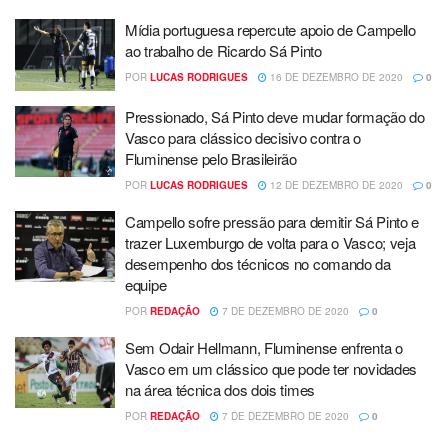
Mídia portuguesa repercute apoio de Campello
ao trabalho de Ricardo Sá Pinto
POR
LUCAS RODRIGUES
16 DE DEZEMBRO DE 2020
0
Pressionado, Sá Pinto deve mudar formação do
Vasco para clássico decisivo contra o
Fluminense pelo Brasileirão
POR
LUCAS RODRIGUES
12 DE DEZEMBRO DE 2020
0
Campello sofre pressão para demitir Sá Pinto e
trazer Luxemburgo de volta para o Vasco; veja
desempenho dos técnicos no comando da
equipe
POR
REDAÇÃO
7 DE DEZEMBRO DE 2020
0
Sem Odair Hellmann, Fluminense enfrenta o
Vasco em um clássico que pode ter novidades
na área técnica dos dois times
POR
REDAÇÃO
7 DE DEZEMBRO DE 2020
0