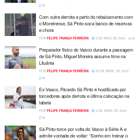
0
Com outra derrota e perto do rebaixamento com
o Moreirense, Sá Pinto soca banco de reservas
e chora
POR
FELIPE FRANÇA FERREIRA
2 DE MAIO DE 2022
0
Preparador físico do Vasco durante a passagem
de Sá Pinto, Miguel Moreira assume time na
Lituânia
POR
FELIPE FRANÇA FERREIRA
25 DE ABRIL DE 2022
0
Ex-Vasco, Ricardo Sá Pinto é hostilizado por
torcedores após derrota e última colocação na
tabela
POR
FELIPE FRANÇA FERREIRA
3 DE ABRIL DE 2022
0
Sá Pinto torce por volta do Vasco à Série A e
admite vontade de voltar: “Sonho em treinar o