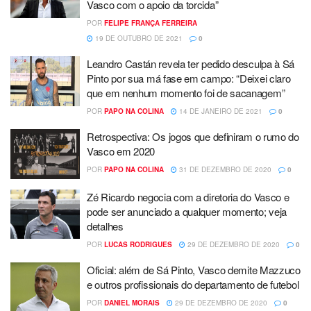
Vasco com o apoio da torcida”
POR
FELIPE FRANÇA FERREIRA
19 DE OUTUBRO DE 2021
0
Leandro Castán revela ter pedido desculpa à Sá
Pinto por sua má fase em campo: “Deixei claro
que em nenhum momento foi de sacanagem”
POR
PAPO NA COLINA
14 DE JANEIRO DE 2021
0
Retrospectiva: Os jogos que definiram o rumo do
Vasco em 2020
POR
PAPO NA COLINA
31 DE DEZEMBRO DE 2020
0
Zé Ricardo negocia com a diretoria do Vasco e
pode ser anunciado a qualquer momento; veja
detalhes
POR
LUCAS RODRIGUES
29 DE DEZEMBRO DE 2020
0
Oficial: além de Sá Pinto, Vasco demite Mazzuco
e outros profissionais do departamento de futebol
POR
DANIEL MORAIS
29 DE DEZEMBRO DE 2020
0