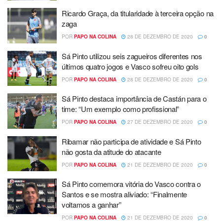
Ricardo Graça, da titularidade à terceira opção na
zaga
POR
PAPO NA COLINA
28 DE DEZEMBRO DE 2020
0
Sá Pinto utilizou seis zagueiros diferentes nos
últimos quatro jogos e Vasco sofreu oito gols
POR
PAPO NA COLINA
28 DE DEZEMBRO DE 2020
0
Sá Pinto destaca importância de Castán para o
time: “Um exemplo como profissional”
POR
PAPO NA COLINA
27 DE DEZEMBRO DE 2020
0
Ribamar não participa de atividade e Sá Pinto
não gosta da atitude do atacante
POR
PAPO NA COLINA
21 DE DEZEMBRO DE 2020
0
Sá Pinto comemora vitória do Vasco contra o
Santos e se mostra aliviado: “Finalmente
voltamos a ganhar”
POR
PAPO NA COLINA
21 DE DEZEMBRO DE 2020
0