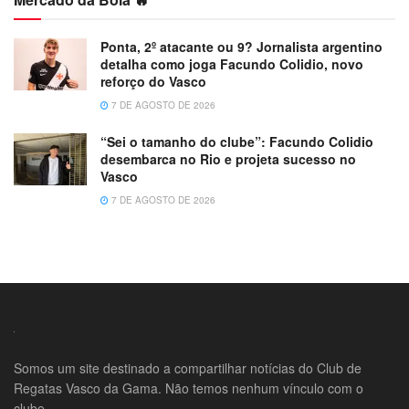
Ponta, 2º atacante ou 9? Jornalista argentino
detalha como joga Facundo Colidio, novo
reforço do Vasco
7 DE AGOSTO DE 2026
“Sei o tamanho do clube”: Facundo Colidio
desembarca no Rio e projeta sucesso no
Vasco
7 DE AGOSTO DE 2026
Somos um site destinado a compartilhar notícias do Club de
Regatas Vasco da Gama. Não temos nenhum vínculo com o
clube.