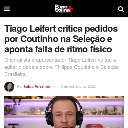
Tiago Leifert critica pedidos
por Coutinho na Seleção e
aponta falta de ritmo físico
O jornalista e apresentador Tiago Leifert voltou a
agitar o debate sobre Philippe Coutinho e Seleção
Brasileira.
Por
Fábia Anselmo
3 de outubro de 2025