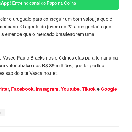
sApp!
Entre no canal do Papo na Colina
ociar o uruguaio para conseguir um bom valor, já que é
americano. O agente do jovem de 22 anos gostaria que
ois entende que o mercado brasileiro tem uma
 do Vasco Paulo Bracks nos próximos dias para tentar uma
m valor abaixo dos R$ 39 milhões, que foi pedido
es são do site Vascaino.net.
itter
,
Facebook
,
Instagram
,
Youtube
,
Tiktok
e
Google
o