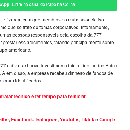
sApp!
Entre no canal do Papo na Colina
e e fizeram com que membros do clube associativo
 que se trate de temas corporativos. Internamente,
algumas pessoas responsáveis pela escolha da 777
 prestar esclarecimentos, falando principalmente sobre
upo americano.
77 e diz que houve investimento inicial dos fundos Boich
. Além disso, a empresa recebeu dinheiro de fundos de
o foram identificados.
atar técnico e ter tempo para reiniciar
itter
,
Facebook
,
Instagram
,
Youtube
,
Tiktok
e
Google