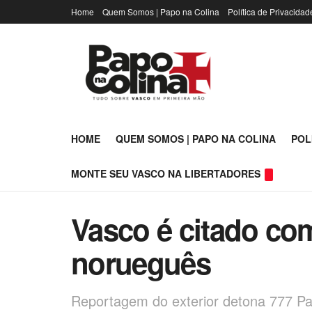
Home
Quem Somos | Papo na Colina
Política de Privacidad
HOME
QUEM SOMOS | PAPO NA COLINA
POL
MONTE SEU VASCO NA LIBERTADORES
Vasco é citado com
norueguês
Reportagem do exterior detona 777 Pa