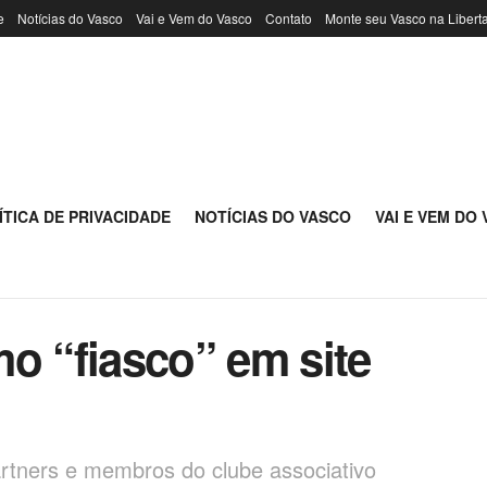
e
Notícias do Vasco
Vai e Vem do Vasco
Contato
Monte seu Vasco na Libert
ÍTICA DE PRIVACIDADE
NOTÍCIAS DO VASCO
VAI E VEM DO
o “fiasco” em site
rtners e membros do clube associativo