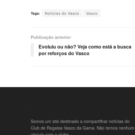
Tags:
Notícias do Vasco
Vasco
Publicação anterior
Evoluiu ou não? Veja como está a busca
por reforços do Vasco
Somos um site destinado a compartilhar notícias do
Club de Regatas Vasco da Gama. Não temos nenhum
vínculo com o clube.