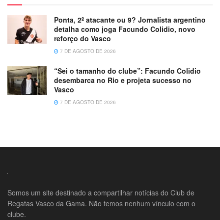
Ponta, 2º atacante ou 9? Jornalista argentino
detalha como joga Facundo Colidio, novo
reforço do Vasco
7 DE AGOSTO DE 2026
“Sei o tamanho do clube”: Facundo Colidio
desembarca no Rio e projeta sucesso no
Vasco
7 DE AGOSTO DE 2026
Somos um site destinado a compartilhar notícias do Club de
Regatas Vasco da Gama. Não temos nenhum vínculo com o
clube.