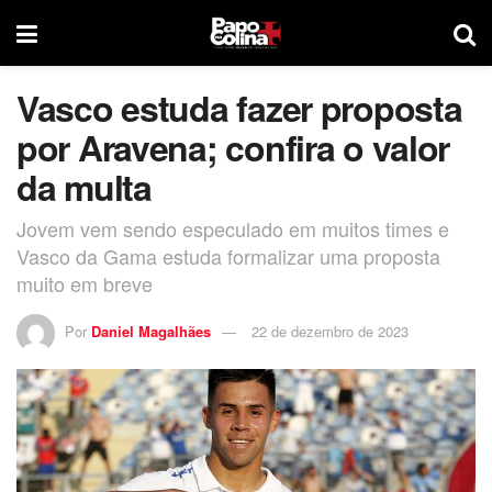
Vasco estuda fazer proposta
por Aravena; confira o valor
da multa
Jovem vem sendo especulado em muitos times e
Vasco da Gama estuda formalizar uma proposta
muito em breve
Por
Daniel Magalhães
22 de dezembro de 2023