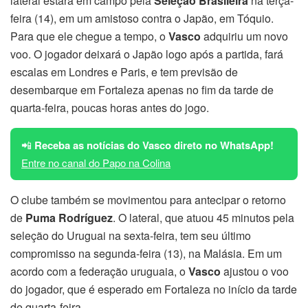
lateral estará em campo pela
Seleção Brasileira
na terça-
feira (14), em um amistoso contra o Japão, em Tóquio.
Para que ele chegue a tempo, o
Vasco
adquiriu um novo
voo. O jogador deixará o Japão logo após a partida, fará
escalas em Londres e Paris, e tem previsão de
desembarque em Fortaleza apenas no fim da tarde de
quarta-feira, poucas horas antes do jogo.
📲
Receba as notícias do Vasco direto no WhatsApp!
Entre no canal do Papo na Colina
O clube também se movimentou para antecipar o retorno
de
Puma Rodríguez
. O lateral, que atuou 45 minutos pela
seleção do Uruguai na sexta-feira, tem seu último
compromisso na segunda-feira (13), na Malásia. Em um
acordo com a federação uruguaia, o
Vasco
ajustou o voo
do jogador, que é esperado em Fortaleza no início da tarde
de quarta-feira.