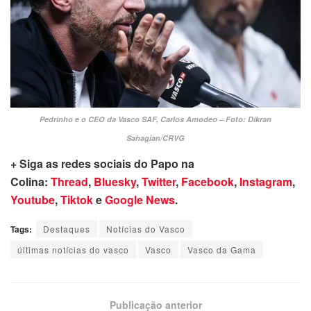
Pedrinho e o CEO da Vasco SAF, Carlos Amodeo – Foto: Dikran
Sahagian/CRVG
+ Siga as redes sociais do Papo na
Colina:
Thread
,
Bluesky
,
Twitter
,
Facebook
,
Instagram
,
Youtube
,
Tiktok
e
Google News
.
Tags:
Destaques
Notícias do Vasco
últimas notícias do vasco
Vasco
Vasco da Gama
Publicação anterior