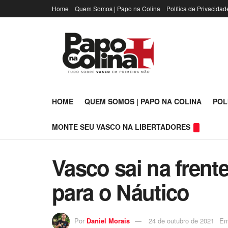
Home
Quem Somos | Papo na Colina
Política de Privacidad
HOME
QUEM SOMOS | PAPO NA COLINA
POL
MONTE SEU VASCO NA LIBERTADORES
Vasco sai na frent
para o Náutico
Por
Daniel Morais
24 de outubro de 2021
E