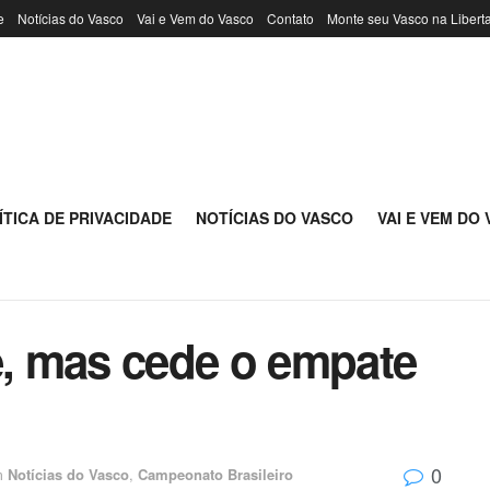
e
Notícias do Vasco
Vai e Vem do Vasco
Contato
Monte seu Vasco na Libert
ÍTICA DE PRIVACIDADE
NOTÍCIAS DO VASCO
VAI E VEM DO
e, mas cede o empate
0
m
Notícias do Vasco
,
Campeonato Brasileiro