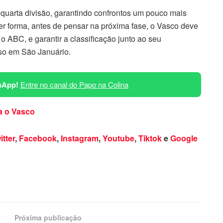
 quarta divisão, garantindo confrontos um pouco mais
er forma, antes de pensar na próxima fase, o Vasco deve
o ABC, e garantir a classificação junto ao seu
so em São Januário.
sApp!
Entre no canal do Papo na Colina
a o Vasco
itter
,
Facebook
,
Instagram
,
Youtube
,
Tiktok
e
Google
Próxima publicação