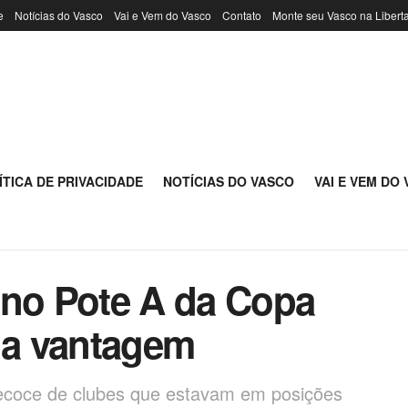
e
Notícias do Vasco
Vai e Vem do Vasco
Contato
Monte seu Vasco na Libert
ÍTICA DE PRIVACIDADE
NOTÍCIAS DO VASCO
VAI E VEM DO
 no Pote A da Copa
a a vantagem
recoce de clubes que estavam em posições